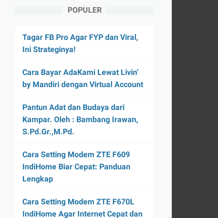
POPULER
Tagar FB Pro Agar FYP dan Viral,
Ini Strateginya!
Cara Bayar AdaKami Lewat Livin’
by Mandiri dengan Virtual Account
Pantun Adat dan Budaya dari
Kampar. Oleh : Bambang Irawan,
S.Pd.Gr.,M.Pd.
Cara Setting Modem ZTE F609
IndiHome Biar Cepat: Panduan
Lengkap
Cara Setting Modem ZTE F670L
IndiHome Agar Internet Cepat dan