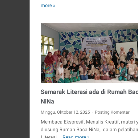
more »
Baca
Lenggok
Ikuti
Pelatihan
Membaca
Ekspresif
,
Menulis
Kreatif
Semarak Literasi ada di Rumah Ba
NiNa
Minggu, Oktober 12, 2025
Posting Komentar
Membaca Ekspresif, Menulis Kreatif, materi 
diusung Rumah Baca NiNa, dalam pelatiha
Literasi …
Read more »