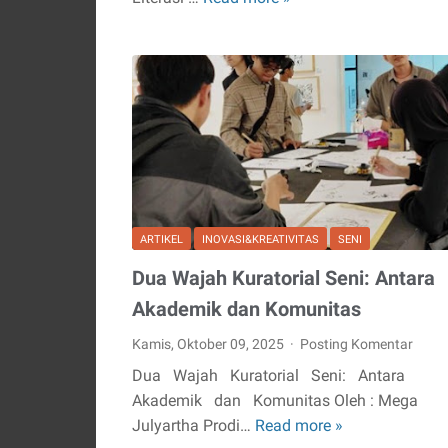
Semarak
Literasi
ada
di
Rumah
Baca
NiNa
ARTIKEL
INOVASI&KREATIVITAS
SENI
Dua Wajah Kuratorial Seni: Antara
Akademik dan Komunitas
Kamis, Oktober 09, 2025
Posting Komentar
Dua Wajah Kuratorial Seni: Antara
Akademik dan Komunitas Oleh : Mega
Julyartha Prodi…
Read more »
Dua