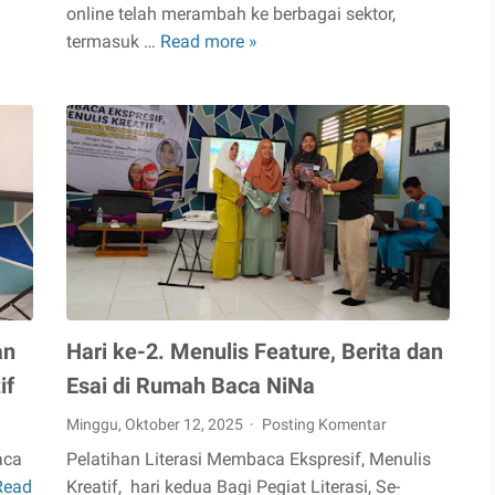
online telah merambah ke berbagai sektor,
termasuk …
Read more »
COD
Emas
Antam
Terpercaya:
Cara
Aman
Membeli
Logam
Mulia
Langsung
di
Rumah
an
Hari ke-2. Menulis Feature, Berita dan
if
Esai di Rumah Baca NiNa
Minggu, Oktober 12, 2025
Posting Komentar
aca
Pelatihan Literasi Membaca Ekspresif, Menulis
Read
Kreatif, hari kedua Bagi Pegiat Literasi, Se-