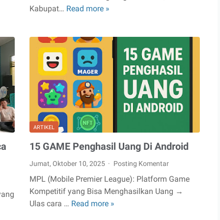
Kabupat…
Read more »
Hari
ke-
2.
Menulis
Feature,
Berita
dan
Esai
di
Rumah
ARTIKEL
Baca
NiNa
ca
15 GAME Penghasil Uang Di Android
Jumat, Oktober 10, 2025
Posting Komentar
MPL (Mobile Premier League): Platform Game
Kompetitif yang Bisa Menghasilkan Uang →
yang
Ulas cara …
Read more »
15
n
GAME