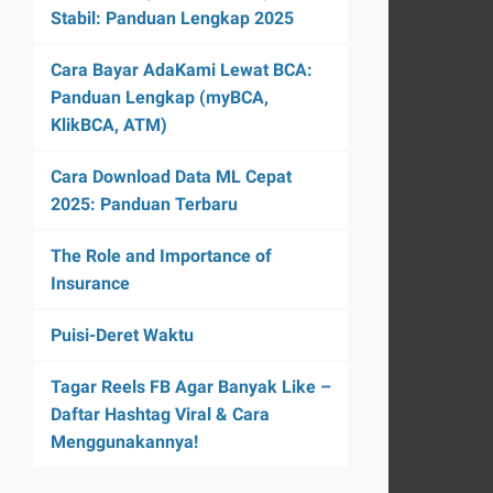
Stabil: Panduan Lengkap 2025
Cara Bayar AdaKami Lewat BCA:
Panduan Lengkap (myBCA,
KlikBCA, ATM)
Cara Download Data ML Cepat
2025: Panduan Terbaru
The Role and Importance of
Insurance
Puisi-Deret Waktu
Tagar Reels FB Agar Banyak Like –
Daftar Hashtag Viral & Cara
Menggunakannya!