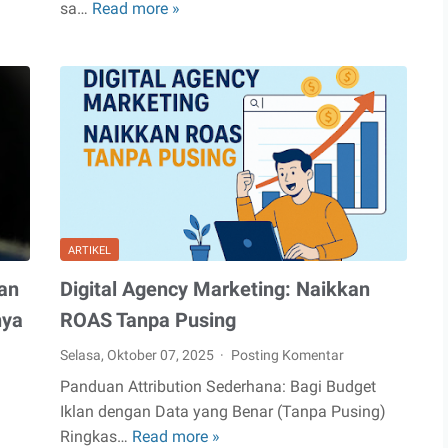
sa…
Read more »
Pekerja
Freelance,
Startup,
dan
Kelas
Menengah
Baru:
Pajak
yang
Bikin
ARTIKEL
Bingung
Tapi
an
Digital Agency Marketing: Naikkan
Gak
nya
ROAS Tanpa Pusing
Bisa
Selasa, Oktober 07, 2025
Posting Komentar
Dihindarin
Panduan Attribution Sederhana: Bagi Budget
Iklan dengan Data yang Benar (Tanpa Pusing)
Ringkas…
Read more »
pa
Digital