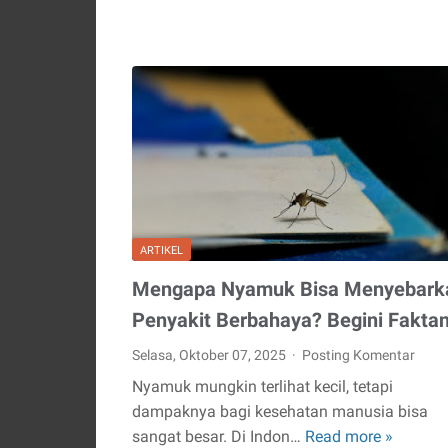
Wajah
Kuratorial
Seni:
Antara
Akademik
dan
Komunitas
ARTIKEL
Mengapa Nyamuk Bisa Menyebark
Penyakit Berbahaya? Begini Fakta
Selasa, Oktober 07, 2025
Posting Komentar
Nyamuk mungkin terlihat kecil, tetapi
dampaknya bagi kesehatan manusia bisa
sangat besar. Di Indon…
Read more »
Menga