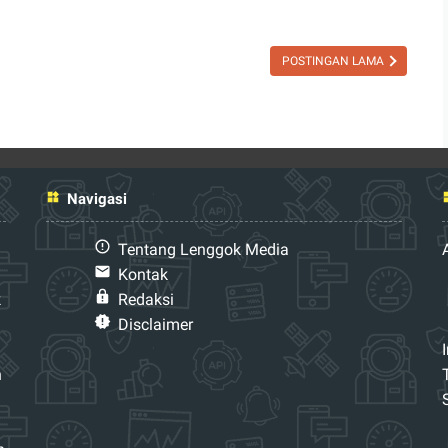
k
Agency
Marketing:
POSTINGAN LAMA
arkan
Naikkan
t
ROAS
aya?
Tanpa
Pusing
ya
Navigasi
Tentang Lenggok Media
Kontak
k
Redaksi
Disclaimer
n