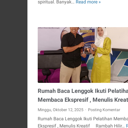
spiritual. Banyak…
Read more »
Umroh
Plus
Turki:
Perjalanan
Suci
dan
Historis
Bersama
Umi.Travel
Rumah Baca Lenggok Ikuti Pelatih
Membaca Ekspresif , Menulis Kreat
Minggu, Oktober 12, 2025
Posting Komentar
Rumah Baca Lenggok Ikuti Pelatihan Memb
Ekspresif , Menulis Kreatif Rambah Hilir…
Rumah