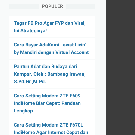
POPULER
Tagar FB Pro Agar FYP dan Viral,
Ini Strateginya!
Cara Bayar AdaKami Lewat Livin’
by Mandiri dengan Virtual Account
Pantun Adat dan Budaya dari
Kampar. Oleh : Bambang Irawan,
S.Pd.Gr.,M.Pd.
Cara Setting Modem ZTE F609
IndiHome Biar Cepat: Panduan
Lengkap
Cara Setting Modem ZTE F670L
IndiHome Agar Internet Cepat dan