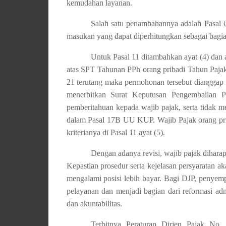
kemudahan layanan.
Salah satu penambahannya adalah Pasal 6 
masukan yang dapat diperhitungkan sebagai bagia
Untuk Pasal 11 ditambahkan ayat (4) dan a
atas SPT Tahunan PPh orang pribadi Tahun Pajak
21 terutang maka permohonan tersebut dianggap t
menerbitkan Surat Keputusan Pengembalian 
pemberitahuan kepada wajib pajak, serta tidak me
dalam Pasal 17B UU KUP. Wajib Pajak orang priba
kriterianya di Pasal 11 ayat (5).
Dengan adanya revisi, wajib pajak dihara
Kepastian prosedur serta kejelasan persyaratan a
mengalami posisi lebih bayar. Bagi DJP, penye
pelayanan dan menjadi bagian dari reformasi adm
dan akuntabilitas.
Terbitnya Peraturan Dirjen Pajak N