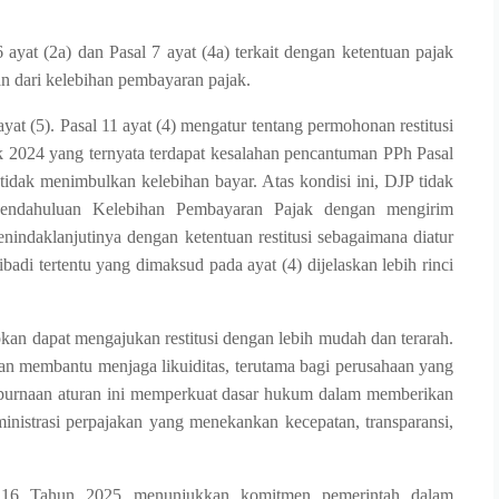
ayat (2a) dan Pasal 7 ayat (4a) terkait dengan ketentuan pajak
n dari kelebihan pembayaran pajak.
yat (5). Pasal 11 ayat (4) mengatur tentang permohonan restitusi
 2024 yang ternyata terdapat kesalahan pencantuman PPh Pasal
idak menimbulkan kelebihan bayar. Atas kondisi ini, DJP tidak
Pendahuluan Kelebihan Pembayaran Pajak dengan mengirim
nindaklanjutinya dengan ketentuan restitusi sebagaimana diatur
di tertentu yang dimaksud pada ayat (4) dijelaskan lebih rinci
pkan dapat mengajukan restitusi dengan lebih mudah dan terarah.
kan membantu menjaga likuiditas, terutama bagi perusahaan yang
mpurnaan aturan ini memperkuat dasar hukum dalam memberikan
inistrasi perpajakan yang menekankan kecepatan, transparansi,
o. 16 Tahun 2025 menunjukkan komitmen pemerintah dalam