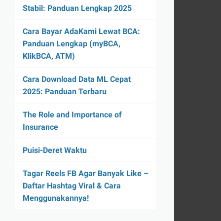
Stabil: Panduan Lengkap 2025
Cara Bayar AdaKami Lewat BCA:
Panduan Lengkap (myBCA,
KlikBCA, ATM)
Cara Download Data ML Cepat
2025: Panduan Terbaru
The Role and Importance of
Insurance
Puisi-Deret Waktu
Tagar Reels FB Agar Banyak Like –
Daftar Hashtag Viral & Cara
Menggunakannya!