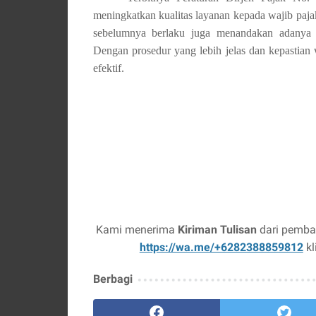
meningkatkan kualitas layanan kepada wajib pajak
sebelumnya berlaku juga menandakan adanya r
Dengan prosedur yang lebih jelas dan kepastian w
efektif.
Kami menerima
Kiriman Tulisan
dari pembac
https://wa.me/+6282388859812
kl
Berbagi