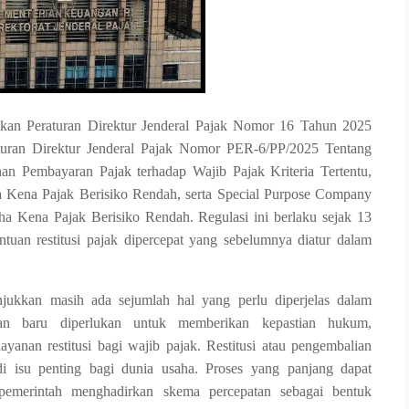
itkan Peraturan Direktur Jenderal Pajak Nomor 16 Tahun 2025
turan Direktur Jenderal Pajak Nomor PER-6/PP/2025 Tentang
n Pembayaran Pajak terhadap Wajib Pajak Kriteria Tertentu,
ha Kena Pajak Berisiko Rendah, serta Special Purpose Company
aha Kena Pajak Berisiko Rendah. Regulasi ini berlaku sejak 13
tuan restitusi pajak dipercepat yang sebelumnya diatur dalam
njukkan masih ada sejumlah hal yang perlu diperjelas dalam
ran baru diperlukan untuk memberikan kepastian hukum,
yanan restitusi bagi wajib pajak. Restitusi atau pengembalian
i isu penting bagi dunia usaha. Proses yang panjang dapat
pemerintah menghadirkan skema percepatan sebagai bentuk