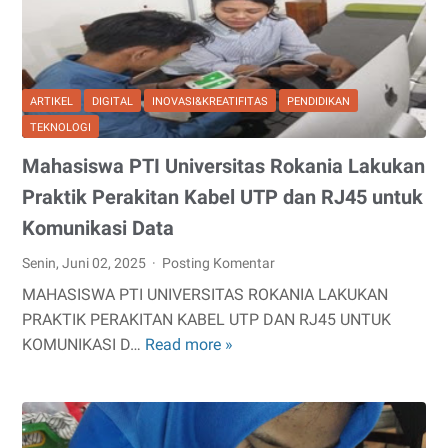
Estetika
Gigi
dengan
Teknologi
ARTIKEL
DIGITAL
INOVASI&KREATIFITAS
PENDIDIKAN
Modern
TEKNOLOGI
Mahasiswa PTI Universitas Rokania Lakukan
Praktik Perakitan Kabel UTP dan RJ45 untuk
Komunikasi Data
Senin, Juni 02, 2025
Posting Komentar
MAHASISWA PTI UNIVERSITAS ROKANIA LAKUKAN
PRAKTIK PERAKITAN KABEL UTP DAN RJ45 UNTUK
KOMUNIKASI D…
Read more »
Mahasiswa
PTI
Universitas
Rokania
Lakukan