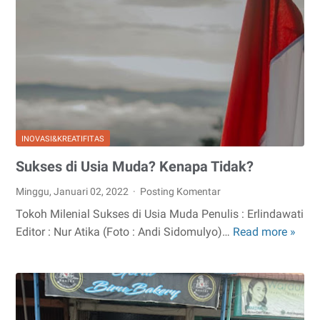
Serahkan
Bantuan
Pompong
ke
Guru
Pendalaman
Kepulauan
INOVASI&KREATIFITAS
Meranti
Sukses di Usia Muda? Kenapa Tidak?
Minggu, Januari 02, 2022
Posting Komentar
Tokoh Milenial Sukses di Usia Muda Penulis : Erlindawati
Editor : Nur Atika (Foto : Andi Sidomulyo)…
Read more »
Suks
di
Usia
Mud
Ken