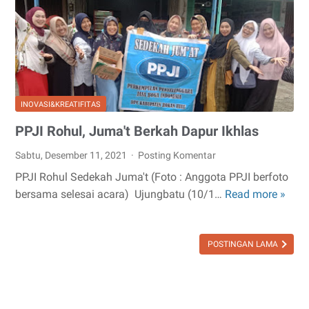
Tida
INOVASI&KREATIFITAS
PPJI Rohul, Juma't Berkah Dapur Ikhlas
Sabtu, Desember 11, 2021
Posting Komentar
PPJI Rohul Sedekah Juma't (Foto : Anggota PPJI berfoto
bersama selesai acara) Ujungbatu (10/1…
Read more »
PPJI
Rohu
Juma
POSTINGAN LAMA
Berk
Dap
Ikhl