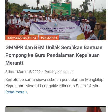
INOVASI&KREATIFITAS
PENDIDIKAN
GMNPR dan BEM Unilak Serahkan Bantuan
Pompong ke Guru Pendalaman Kepulauan
Meranti
Selasa, Maret 15, 2022
Posting Komentar
Berfoto bersama siswa sekolah pendalaman Mengkikip
Kepulauan Meranti LenggokMedia.com-Senin 14 Ma…
Read more »
GMNPR
dan
BEM
Unilak