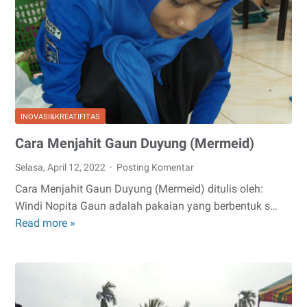
Praktik
Perakitan
Kabel
UTP
dan
RJ45
INOVASI&KREATIFITAS
untuk
Komunikasi
Cara Menjahit Gaun Duyung (Mermeid)
Data
Selasa, April 12, 2022
Posting Komentar
Cara Menjahit Gaun Duyung (Mermeid) ditulis oleh:
Windi Nopita Gaun adalah pakaian yang berbentuk s…
Read more »
Cara
Menjahit
Gaun
Duyung
(Mermeid)